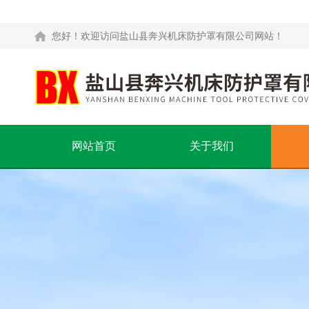
您好！欢迎访问盐山县奔兴机床防护罩有限公司网站！
网站首页
关于我们