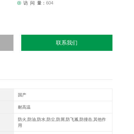
访 问 量：
604
联系我们
国产
耐高温
防火,防油,防水,防尘,防屑,防飞溅,防撞击,其他作
用