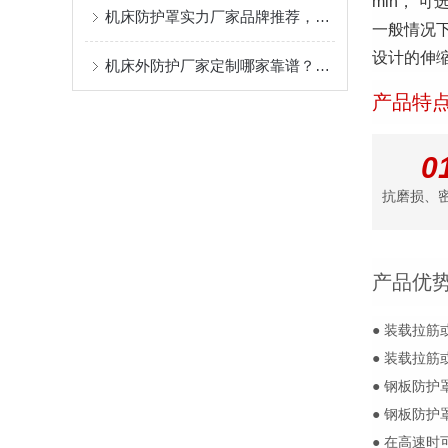
min， 
机床防护罩实力厂家品牌推荐，盐山县奔兴质量稳定售后服务好
一般情况
设计的伸缩
机床外防护厂家定制哪家靠谱？奔兴的柔性生产与快速响应机制
产品特
0
抗磨损、
产品优
● 装载拉
● 装载拉
● 钢板防护
● 钢板防
● 在高速