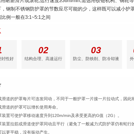
可选用耐磨滑片或滚轮;运行速度≥36m/min,需选用铰链机构、铜轮等
下，钢制不锈钢防护罩的节数应尽可能的少，这样既可以减小护罩
比例一般在3:1~5:1之间
点
1
02
03
密封性好
结构合理、高速运行
防尘、防铁削、防冷却液
外
势
筋或滑道的护罩每片可连发同动，不同于一般护罩一片接一片拉动式，因此
筋或滑道的护罩可以增长使用寿命。
罩装置可使护罩移动速度升到120m/min及承受更高的G值（2G）。
护罩装置拉筋或滑道使护罩同动且平行（避免了一般减力式防护罩仍有蛇行
时可以更平稳，没有振动产生。