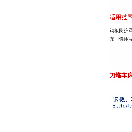
适用范
钢板防护
龙门铣床
刀塔车