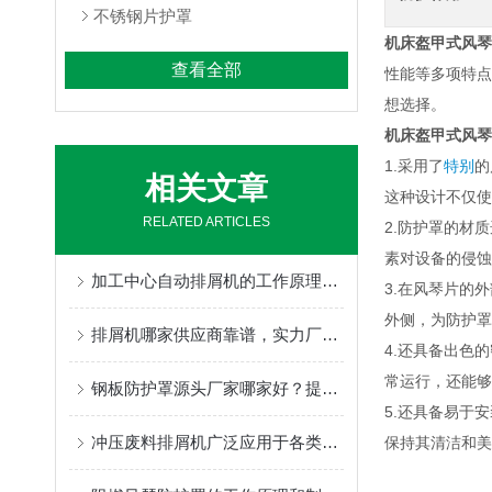
不锈钢片护罩
机床盔甲式风琴
查看全部
性能等多项特点
想选择。
机床盔甲式风琴
1.采用了
特别
的
相关文章
这种设计不仅使
RELATED ARTICLES
2.防护罩的材
素对设备的侵蚀
加工中心自动排屑机的工作原理及优势体现
3.在风琴片的
外侧，为防护罩
排屑机哪家供应商靠谱，实力厂家为你推荐
4.还具备出色
常运行，还能够
钢板防护罩源头厂家哪家好？提供定制维修服务。
5.还具备易于
冲压废料排屑机广泛应用于各类数控机床加工中心
保持其清洁和美