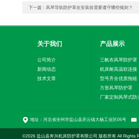
下一篇：
风琴导轨防护罩在安装前需要遵守哪些规则？
关于我们
产品展示
公司简介
三帆布风琴防护罩
新闻动态
机床耐高温软连接
技术文章
型号齐全优质拖链
方形风琴防护罩
切割机风琴防护罩
地址：河北省沧州市盐山县庆云镇大杨工业区05号
©2026 盐山县奔兴机床防护罩有限公司 版权所有 All Rights R