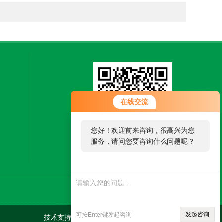
在线交流
您好！欢迎前来咨询，很高兴为您
服务，请问您要咨询什么问题呢？
扫一扫，关注微信
发起咨询
可按Enter键发起咨询
技术支持：
机床商务网
管理登陆
sitemap.xml