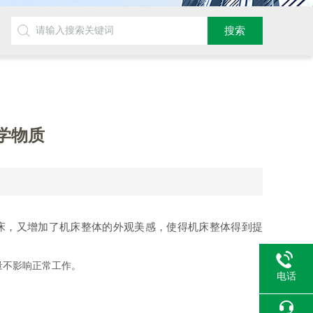
学物质
床，又增加了机床整体的外观美感，使得机床整体得到提
量不影响正常工作。
电话