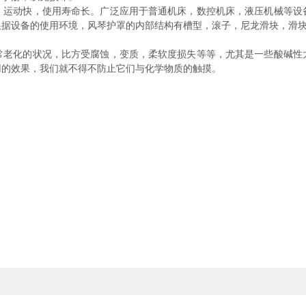
动快，使用寿命长。广泛应用于普通机床，数控机床，液压机械等设
根据设备的使用环境，风琴护罩的内部结构有槽型，滚子，尼龙滑块，滑
化的状况，比方受腐蚀，变质，柔软度损失等等，尤其是一些酸碱性
用的效果，我们就不得不防止它们与化学物质的触摸。