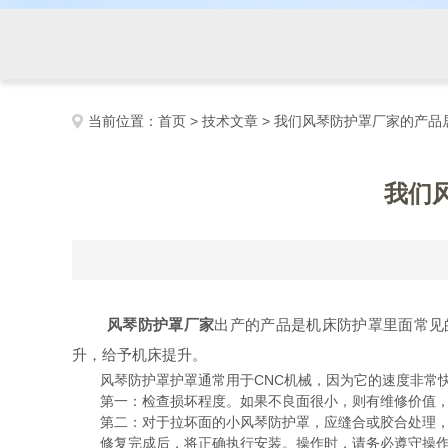
当前位置：
首页
>
技术文章
> 我们风琴防护罩厂家的产品
我们
风琴防护罩厂家
出产的产品是机床防护罩里面常见
升，给予机床提升。
风琴防护罩护罩通常用于CNC机械，因为它的速度非常快
第一：检查损坏程度。如果不良面很小，则有维修价值，
第二：对于拉坏面的小风琴防护罩，应缝合或胶合处理，
修复完成后，将正确执行安装。操作时，请务必遵守操作