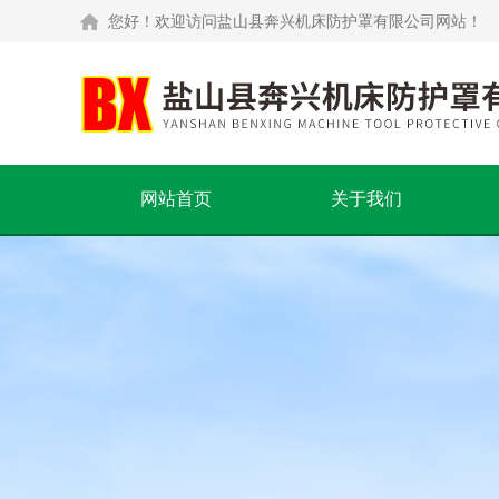
您好！欢迎访问盐山县奔兴机床防护罩有限公司网站！
网站首页
关于我们