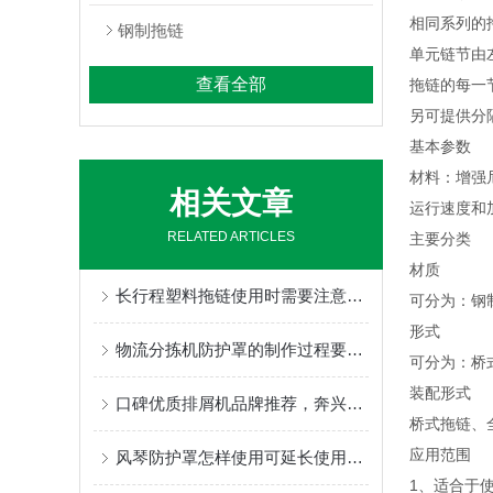
相同系列的
钢制拖链
单元链节由
查看全部
拖链的每一
另可提供分
基本参数
材料：增强
相关文章
运行速度和
RELATED ARTICLES
主要分类
材质
长行程塑料拖链使用时需要注意哪些方面?
可分为：钢
形式
物流分拣机防护罩的制作过程要包含哪些步骤呢
可分为：桥
装配形式
口碑优质排屑机品牌推荐，奔兴实体工厂售后好非标定制适配全机床(机床/磁性/刮板/链板)
桥式拖链、
应用范围
风琴防护罩怎样使用可延长使用寿命
1、适合于