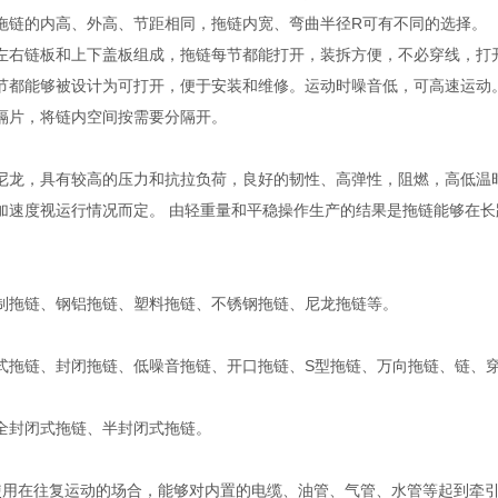
拖链的内高、外高、节距相同，拖链内宽、弯曲半径R可有不同的选择。
左右链板和上下盖板组成，拖链每节都能打开，装拆方便，不必穿线，打
节都能够被设计为可打开，便于安装和维修。运动时噪音低，可高速运动
隔片，将链内空间按需要分隔开。
尼龙，具有较高的压力和抗拉负荷，良好的韧性、高弹性，阻燃，高低温
加速度视运行情况而定。 由轻重量和平稳操作生产的结果是拖链能够在
制拖链、钢铝拖链、塑料拖链、不锈钢拖链、尼龙拖链等。
式拖链、封闭拖链、低噪音拖链、开口拖链、S型拖链、万向拖链、链、
全封闭式拖链、半封闭式拖链。
使用在往复运动的场合，能够对内置的电缆、油管、气管、水管等起到牵