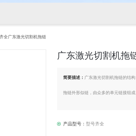
号齐全广东激光切割机拖链
广东激光切割机拖
简要描述：
广东激光切割机拖链的结构
拖链外形似链，由众多的单元链接组成
相同系列的拖链的内高、外高、节距相
单元链节由左右链板和上下盖板组成
产品型号：
型号齐全
可把电缆、油管、气管、水管等放入拖