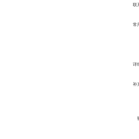
联
常
详
补