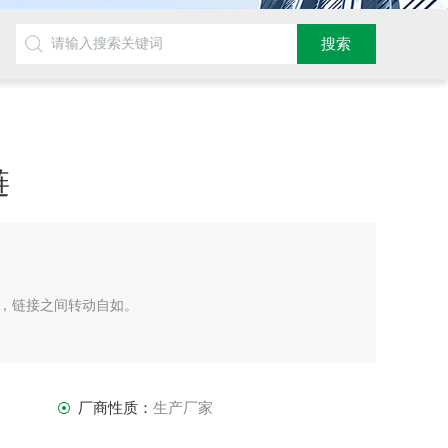
链
，链接之间转动自如。
同，拖链内宽、弯曲半径R可有不同的选择。
，拖链每节都能打开，装拆方便，不必穿线，打开盖板后即
厂商性质：
生产厂家
链。