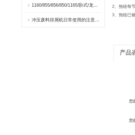
1160/855/856/850/1165/卧式/龙门/CNC加工中心排屑机,机床输送排屑设备盐山县奔兴制造
2、拖链每
3、拖链已
冲压废料排屑机日常使用的注意事项和主要特点
产品
您
您