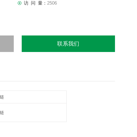
访 问 量：
2506
联系我们
链
链