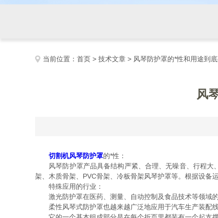
当前位置：
首页
>
技术文章
> 风琴防护罩的*性和用途到
风
切割机风琴防护罩
的*性：
风琴防护罩产品具备结构严紧、合理、无噪音、行程大、运
架、木质骨架、PVC骨架、冷板骨架风琴护罩等。根据设备
特殊应用的行业：
激光防护罩在医药、测量、自动控制及食品技术等领域的
柔性风琴式防护罩也越来越广泛地应用于汽车生产装配线
它的一个基本组成部分是在每个折页里都装有一个起支撑稳