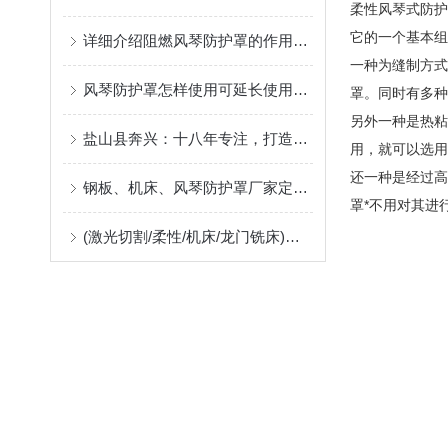
柔性风琴式防护
它的一个基本组
详细介绍阻燃风琴防护罩的作用及应用中出现问题的解决方案
一种为缝制方式
风琴防护罩怎样使用可延长使用寿命
罩。同时有多种
另外一种是热粘
盐山县奔兴：十八年专注，打造高品质风琴罩、风琴护罩、风琴防护罩
用，就可以选用
还一种是经过高
钢板、机床、风琴防护罩厂家定制指南：柔性防护材料的耐温、阻燃与往复寿命解析
罩*不用对其进
(激光切割/柔性/机床/龙门铣床)风琴防护罩生产厂，位于河北沧州售后好支持非标定制