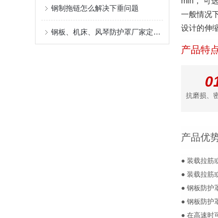
min， 
钢制拖链怎么解决下垂问题
一般情况
设计的伸缩
钢板、机床、风琴防护罩厂家定制指南：柔性防护材料的耐温、阻燃与往复寿命解析
产品特
0
抗磨损、
产品优
● 装载拉
● 装载拉
● 钢板防护
● 钢板防
● 在高速