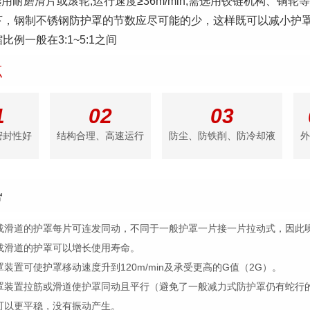
可选用耐磨滑片或滚轮;运行速度≥36m/min,需选用铰链机构、铜轮等
下，钢制不锈钢防护罩的节数应尽可能的少，这样既可以减小护罩
比例一般在3:1~5:1之间
点
1
02
03
密封性好
结构合理、高速运行
防尘、防铁削、防冷却液
外
势
筋或滑道的护罩每片可连发同动，不同于一般护罩一片接一片拉动式，因此
筋或滑道的护罩可以增长使用寿命。
罩装置可使护罩移动速度升到120m/min及承受更高的G值（2G）。
护罩装置拉筋或滑道使护罩同动且平行（避免了一般减力式防护罩仍有蛇行
时可以更平稳，没有振动产生。