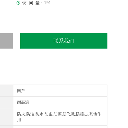
访 问 量：
191
联系我们
国产
耐高温
防火,防油,防水,防尘,防屑,防飞溅,防撞击,其他作
用