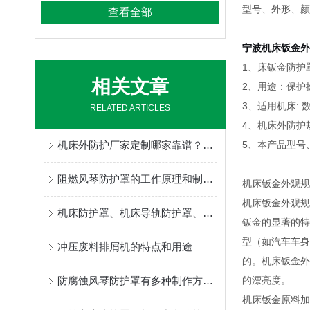
型号、外形、颜
查看全部
宁波机床钣金外
1、床钣金防护
相关文章
2、用途：保护
3、适用机床:
RELATED ARTICLES
4、机床外防护
机床外防护厂家定制哪家靠谱？奔兴的柔性生产与快速响应机制
5、本产品型号
阻燃风琴防护罩的工作原理和制作方法为你介绍
机床钣金外观规
机床钣金外观规
机床防护罩、机床导轨防护罩、数控机床防护罩源头工厂，耐高温防屑支持来图定做
钣金的显著的特
型（如汽车车身
冲压废料排屑机的特点和用途
的。机床钣金外
防腐蚀风琴防护罩有多种制作方式，具体情况要具体分析
的漂亮度。
机床钣金原料加