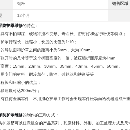
钢板
销售区域
期
12个月
琴防护罩维修
的特点：
罩具有不怕脚踩、硬物冲撞不变形、寿命长、密封好和运行轻便等特点；
防护罩行程长，压缩小，长度的比值为1:10；
备的导轨面和护罩之间的距离小为5mm，大为10mm。
面张开时的尺寸等于这个折面高度的一倍，被压缩折面厚度为4mm
高度：15mm、20mm、30mm、35mm、40mm、45mm、50mm。
使用专门的材料，耐冷却剂，防油、砂轮沫和铁肖等等；
行程长和压缩小的优点；
箱速度可达200m/分；
没有任何金属零件，不用担心护罩工作时会出现零件松动而给机器造成严
琴防护罩维修
的制作的三种方式：
防护罩是可以任意组合的产品系列，其原材料、外形、加工处理方式及尺