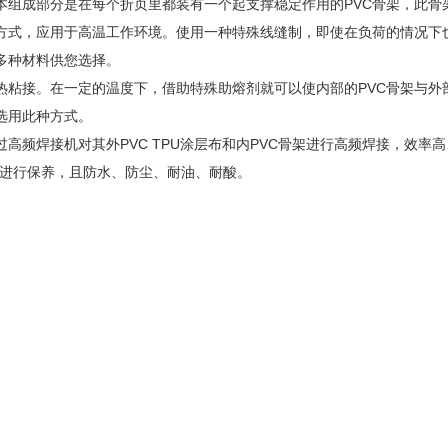
本组成部分是在每个折页里都装有一个起支撑稳定作用的PVC骨架，此骨
方式，应用于高温工作环境。使用一种特殊线缝制，即使在负荷的情况下也
多种材料供您选择。
热粘接。在一定的温度下，借助特殊助熔剂就可以使内部的PVC骨架与外
选用此种方式。
过高频焊接机对其外PVC TPU涂层布和内PVC骨架进行高频焊接，效
其进行保养，且防水、防尘、耐油、耐酸。