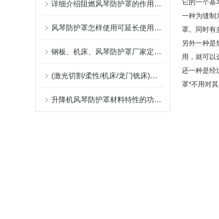
它的一个基
详细介绍阻燃风琴防护罩的作用及应用中出现问题的解决方案
一种为缝制
风琴防护罩怎样使用可延长使用寿命
罩。同时有
另外一种是
钢板、机床、风琴防护罩厂家定制指南：柔性防护材料的耐温、阻燃与往复寿命解析
用，就可以
还一种是经
(激光切割/柔性/机床/龙门铣床)风琴防护罩生产厂，位于河北沧州售后好支持非标定制
罩*不用对
升降机风琴防护罩材料特性的功能匹配