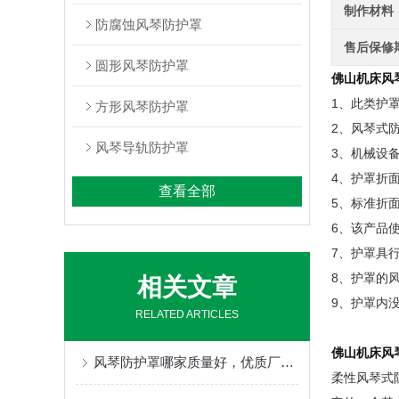
制作材料
防腐蚀风琴防护罩
售后保修
圆形风琴防护罩
佛山机床风
1、此类护
方形风琴防护罩
2、风琴式
风琴导轨防护罩
3、机械设
4、护罩折
查看全部
5、标准折面
6、该产品
7、护罩具
8、护罩的风
相关文章
9、护罩内
RELATED ARTICLES
佛山机床风
风琴防护罩哪家质量好，优质厂家定制不得了
柔性风琴式