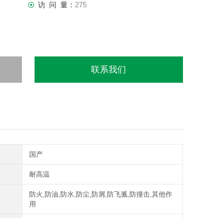
访 问 量：
275
联系我们
国产
耐高温
防火,防油,防水,防尘,防屑,防飞溅,防撞击,其他作
用