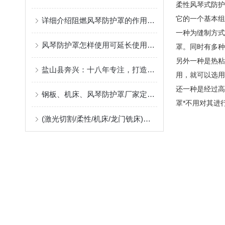
柔性风琴式防护
它的一个基本组
详细介绍阻燃风琴防护罩的作用及应用中出现问题的解决方案
一种为缝制方式
风琴防护罩怎样使用可延长使用寿命
罩。同时有多种
另外一种是热粘
盐山县奔兴：十八年专注，打造高品质风琴罩、风琴护罩、风琴防护罩
用，就可以选用
还一种是经过高
钢板、机床、风琴防护罩厂家定制指南：柔性防护材料的耐温、阻燃与往复寿命解析
罩*不用对其进
(激光切割/柔性/机床/龙门铣床)风琴防护罩生产厂，位于河北沧州售后好支持非标定制