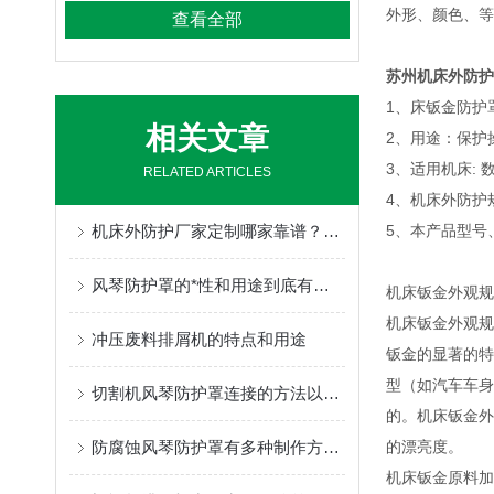
外形、颜色、等
查看全部
苏州机床外防护
1、床钣金防护
相关文章
2、用途：保护
3、适用机床:
RELATED ARTICLES
4、机床外防护
机床外防护厂家定制哪家靠谱？奔兴的柔性生产与快速响应机制
5、本产品型号
风琴防护罩的*性和用途到底有多大？我一起来看看
机床钣金外观规
机床钣金外观规
冲压废料排屑机的特点和用途
钣金的显著的特
型（如汽车车身
切割机风琴防护罩连接的方法以及对连接部位有什么要求？
的。机床钣金外
防腐蚀风琴防护罩有多种制作方式，具体情况要具体分析
的漂亮度。
机床钣金原料加