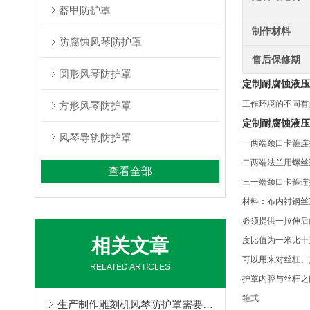
盔甲防护罩
制作材料
防腐蚀风琴防护罩
售后保修期
圆形风琴防护罩
定制耐腐蚀液压
工作环境的不同有
方形风琴防护罩
定制耐腐蚀液压
风琴导轨防护罩
一两端颈口卡箍连
二两端法兰用螺丝
查看全部
三一端颈口卡箍连
材料：布内衬钢丝
必须提供一拉伸后
相关文章
度比值为一米比十
可以用来对丝杠、
RELATED ARTICLES
护罩内腔与丝杆之
箍式
生产制作雕刻机风琴防护罩需要按照要求