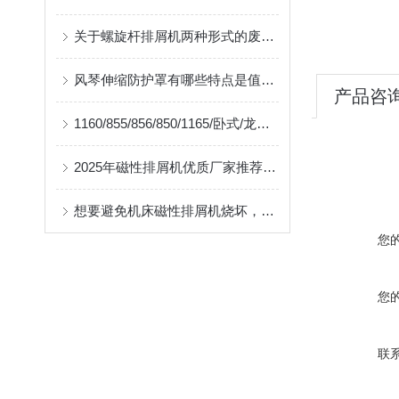
关于螺旋杆排屑机两种形式的废屑处理技巧分享
风琴伸缩防护罩有哪些特点是值得我们选择的？
产品咨
1160/855/856/850/1165/卧式/龙门/CNC加工中心排屑机,机床输送排屑设备盐山县奔兴制造
2025年磁性排屑机优质厂家推荐厂家
想要避免机床磁性排屑机烧坏，以下工作需要做到位
您
您
联