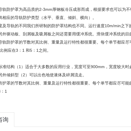
导轨防护罩为高品质的2-3mm厚钢板冷压成形而成，根据要求也可以为
供相应的导轨防护类型（水平、垂直、倾斜、横向）。
度及导轨的不同我们所研制的防护罩结构也不同。运行速度10m/min之下的
另外驱动板、刮屑板及吸屑板之间还需要用缓冲系统。滑块缓冲系统的目
导轨防护罩的节数对其比例、重量及运行特性都很重要。每个单节都应尽可
缩比例应在3：1 和5：1之间。
标准结构（1）适合于大多数的应用行业，宽度可至900mm，宽度较大时
另外倾斜型（2）可以出色地使液体及碎屑流走。
防护罩的节数对其比例、重量及运行特性都很重要。每个单节都应尽可能的长
：1
咨询