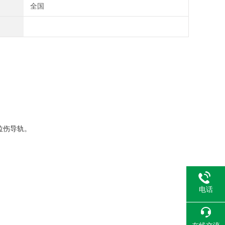
全国
轨面拉伤导轨。
电话