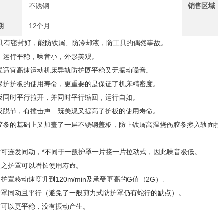
不锈钢
销售区域
期
12个月
具有密封好，能防铁屑、防冷却液，防工具的偶然事故。
用，运行平稳，噪音小，外形美观。
护罩适宜高速运动机床导轨防护既平稳又无振动噪音。
但保护护板的使用寿命，更重要的是保证了机床精密度。
护板同时平行拉开，并同时平行缩回，运行自如。
护板脱节，有撞击声，既美观又提高了护板的使用寿命。
封胶条的基础上又加盖了一层不锈钢盖板，防止铁屑高温烧伤胶条擦入
片可连发同动，*不同于一般护罩一片接一片拉动式，因此噪音极低。
置之护罩可以增长使用寿命。
护罩移动速度升到120m/min及承受更高的G值（2G）。
护罩同动且平行（避免了一般剪力式防护罩仍有蛇行的缺点）。
时可以更平稳，没有振动产生。