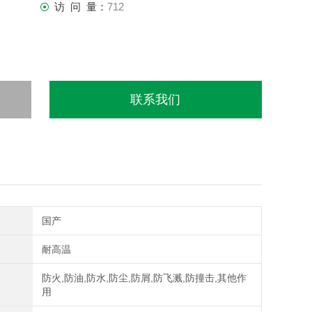
访 问 量：
712
联系我们
国产
耐高温
防火,防油,防水,防尘,防屑,防飞溅,防撞击,其他作
用