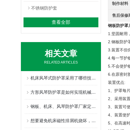
制作材料
不锈钢防护套
售后保修
查看全部
钢板防护罩
1.坚固耐
2.钢板防
3.装置不
相关文章
4.每一节
RELATED ARTICLES
5.不会使
6.在原密
机床风琴式防护罩采用了哪些技术特点？
装置优点:
1、护罩每
方形风琴防护罩是如何实现机械自动化生产的
2、采用装
钢板、机床、风琴防护罩厂家定制指南：柔性防护材料的耐温、阻燃与往复寿命解析
3、装置可使
4、装置使
想要避免机床磁性排屑机烧坏，以下工作需要做到位
5、在高速