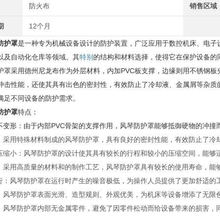
防火布
销售区域
期
12个月
防护罩
是一种专为机械设备设计的防护装置，广泛应用于数控机床、电子
以及自动化仓库等领域。其
特别
的结构和材料选择，使得它在保护设备的
护罩采用德州尼龙布作为外层材料，内加PVC板支撑，边缘则用不锈钢板
冲击性能，还使其具有出色的密封性，有效防止了冷却液、金属屑等杂质
满足不同设备的防护需求。
防护罩
特点：
撞不变形：由于内部PVC骨架的支撑作用，风琴防护罩能够抵御硬物的冲
好：采用特殊材料制成的风琴防护罩，具有良好的密封性能，有效防止了冷
、压缩小：风琴防护罩的设计使其具有较长的行程和较小的压缩空间，能够
强：采用高质量的材料和的制作工艺，风琴防护罩具有较长的使用寿命，能
运行：风琴防护罩在运行时产生的噪音极低，为操作人员提供了更加舒适的
观：风琴防护罩表面光滑、造型规则、外观优美，为机床等设备增添了无限
便：风琴防护罩内部无金属零件，避免了因零件松动而给设备带来的损害，