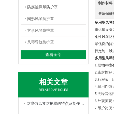
制作材料
防腐蚀风琴防护罩
售后保修
圆形风琴防护罩
多用型风琴
重运输设备
方形风琴防护罩
柔性风琴防
风琴导轨防护罩
罩优良的抗
行定制，以
查看全部
多用型风琴
1.硬物冲
2.密封性
3.行程长
相关文章
4.耐用性
RELATED ARTICLES
5.无噪音
6.外观美
防腐蚀风琴防护罩的特点及制作使用的三种方式
7.维护简