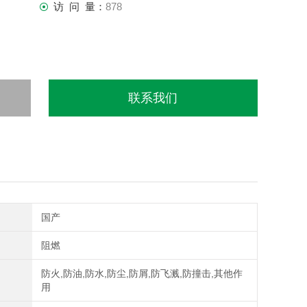
访 问 量：
878
联系我们
国产
阻燃
防火,防油,防水,防尘,防屑,防飞溅,防撞击,其他作
用