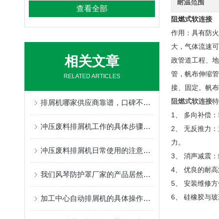
耐温范围
查看全部
阻燃式软连接
作用：具有防火
大，气体流速可
相关文章
政管道工程、地
管，帆布伸缩管
RELATED ARTICLES
接、固定。帆布
阻燃式软连接
特
排屑机哪家供应商靠谱，口碑不错的有推荐的吗？
1、 多向补偿
冲压废料排屑机工作的具体步骤介绍
2、 无反推力
力。
冲压废料排屑机日常使用的注意事项和主要特点
3、 消声减震
4、 优良的耐
我们风琴防护罩厂家的产品居然可以防止触摸化学物质
5、 安装维修
6、 硅橡胶与
加工中心自动排屑机的具体操作流程分析