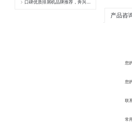
口碑优质排屑机品牌推荐，奔兴实体工厂售后好非标定制适配全机床(机床/磁性/刮板/链板)
产品咨
您
您
联
常