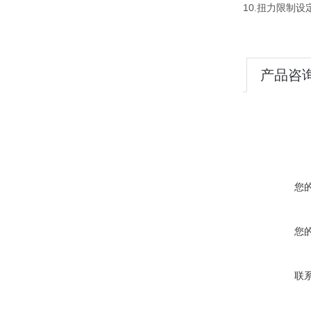
10.扭力限制
产品咨
您
您
联