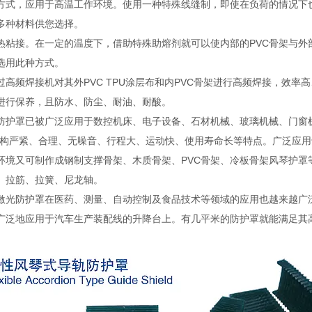
方式，应用于高温工作环境。使用一种特殊线缝制，即使在负荷的情况下也
多种材料供您选择。
热粘接。在一定的温度下，借助特殊助熔剂就可以使内部的PVC骨架与外
选用此种方式。
过高频焊接机对其外PVC TPU涂层布和内PVC骨架进行高频焊接，效
进行保养，且防水、防尘、耐油、耐酸。
防护罩已被广泛应用于数控机床、电子设备、石材机械、玻璃机械、门窗
结构严紧、合理、无噪音、行程大、运动快、使用寿命长等特点。广泛应
环境又可制作成钢制支撑骨架、木质骨架、PVC骨架、冷板骨架风琴护罩
、拉筋、拉簧、尼龙轴。
激光防护罩在医药、测量、自动控制及食品技术等领域的应用也越来越广
广泛地应用于汽车生产装配线的升降台上。有几平米的防护罩就能满足其