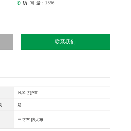
访 问 量：
1596
联系我们
风琴防护罩
制
是
三防布 防火布