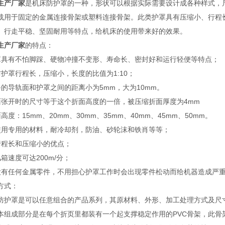
生产厂家
是机床防护罩的一种，形状可以根据实际需要设计成各种样式，
载用于固定的金属连接骨架或塑料连接骨架。此类护罩具有压缩小、行程
、行走平稳、坚固耐用等特点，给机床的使用带来好的效果。
生产厂家
的特点：
罩具有不怕脚踩、硬物冲撞不变形、寿命长、密封好和运行轻便等特点；
防护罩行程长，压缩小，长度的比值为1:10；
备的导轨面和护罩之间的距离小为5mm，大为10mm。
面张开时的尺寸等于这个折面高度的一倍，被压缩折面厚度为4mm
高度：15mm、20mm、30mm、35mm、40mm、45mm、50mm。
使用专用的材料，耐冷却剂，防油、砂轮沫和铁肖等等；
行程长和压缩小的优点；
箱速度可达200m/分；
没有任何金属零件，不用担心护罩工作时会出现零件松动而给机器造成严
方式：
防护罩是可以任意组合的产品系列，其原材料、外形、加工处理方式及尺
本组成部分是在每个折页里都装有一个起支撑稳定作用的PVC骨架，此骨