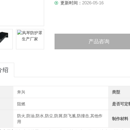
更新时间：
2026-05-16
产品咨询
介绍
奔兴
类型
阻燃
是否可定
防火,防油,防水,防尘,防屑,防飞溅,防撞击,其他作
制作材料
用