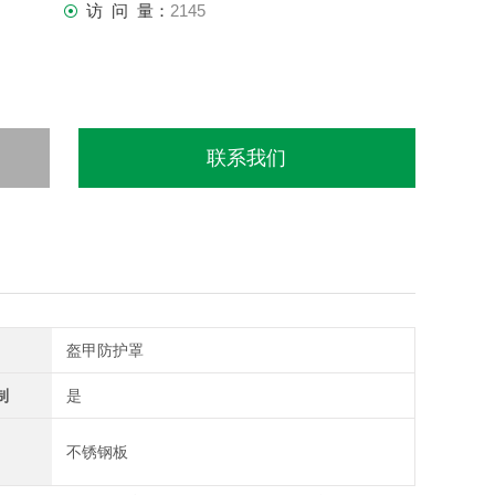
访 问 量：
2145
联系我们
盔甲防护罩
制
是
不锈钢板