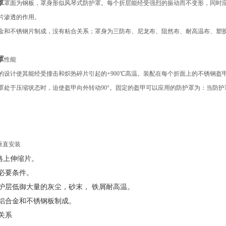
罩
罩面为钢板，罩身形似风琴式防护罩。每个折层能经受强烈的振动而不变形，同时应
片渗透的作用。
金和不锈钢片制成，没有粘合关系；罩身为三防布、尼龙布、阻然布、耐高温布、塑
罩
性能
的设计使其能经受撞击和炽热碎片引起的+900℃高温。装配在每个折面上的不锈钢
罩处于压缩状态时，迫使盔甲向外转动90°。固定的盔甲可以应用的防护罩为：当防
 垂直安装
格上伸缩片。
间必要条件。
保护层低御大量的灰尘，砂末， 铁屑耐高温。
是铝合金和不锈钢板制成。
合关系