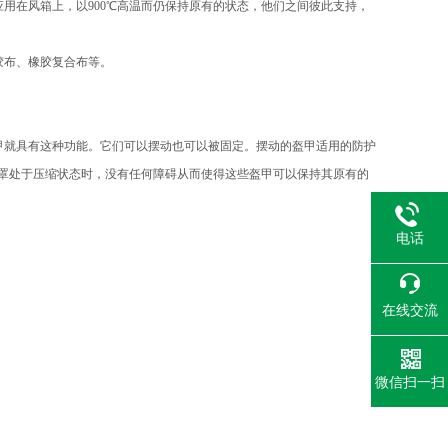
用在风箱上，以900℃高温而仍保持原有的状态，他们之间彼此支持，
胶布、橡胶复合布等。
盔甲就具有这种功能。它们可以摆动也可以被固定。摆动的盔甲适用的防护
护罩处于压缩状态时，没有任何障碍从而使得这些盔甲可以保持其原有的
电话
在线交流
微信扫一扫