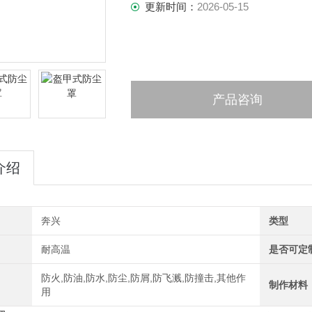
更新时间：
2026-05-15
产品咨询
介绍
奔兴
类型
耐高温
是否可定
防火,防油,防水,防尘,防屑,防飞溅,防撞击,其他作
制作材料
用