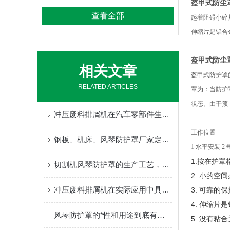
盔甲式防尘
查看全部
起着阻碍小碎
伸缩片是铝合
盔甲式防尘
相关文章
盔甲式防护罩
RELATED ARTICLES
罩为：当防护
状态。由于预
冲压废料排屑机在汽车零部件生产过程中的作用
工作位置
钢板、机床、风琴防护罩厂家定制指南：柔性防护材料的耐温、阻燃与往复寿命解析
1
水平安装 2
1.按在护罩
切割机风琴防护罩的生产工艺，有详细的了解过吗
2. 小的空
冲压废料排屑机在实际应用中具有的优点
3. 可靠的
4. 伸缩片
风琴防护罩的*性和用途到底有多大？我一起来看看
5. 没有粘