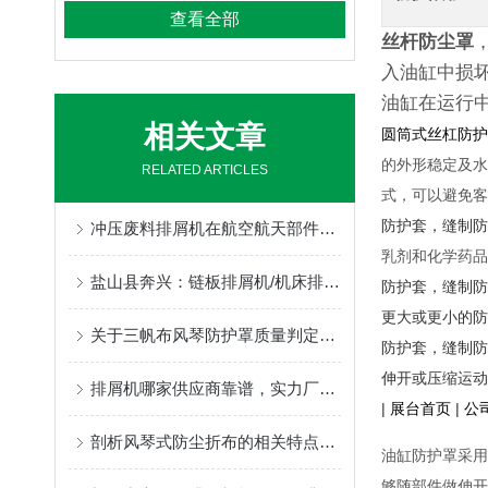
查看全部
丝杆防尘罩
入油缸中损
油缸在运行
相关文章
圆筒式丝杠防护
的外形稳定及水
RELATED ARTICLES
式，可以避免客
防护套，缝制防
冲压废料排屑机在航空航天部件的制造过程中的作用
乳剂和化学药品
盐山县奔兴：链板排屑机/机床排屑机/磁性排屑机/刮板排屑机/链板式排屑机/链式排屑机全品类非标定制，一站式机床排屑解决方案
防护套，缝制防
更大或更小的防
关于三帆布风琴防护罩质量判定的几个方面介绍
防护套，缝制防
伸开或压缩运动
排屑机哪家供应商靠谱，实力厂家为你推荐
|
展台首页
|
公
剖析风琴式防尘折布的相关特点性能，不可错过
油缸防护罩采用
够随部件做伸开