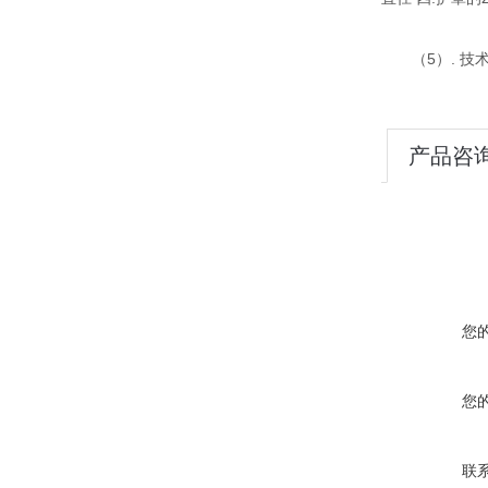
（5）. 技
产品咨
您
您
联