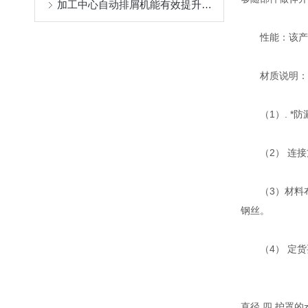
加工中心自动排屑机能有效提升生产效率
性能：该产品：
材质说明：防
（1）. *防
（2） 连接
（3）材料布内
钢丝。
（4） 定货要
直径 四.护罩