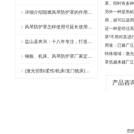
罩。同时有多种
另外一种是热粘
详细介绍阻燃风琴防护罩的作用及应用中出现问题的解决方案
用，就可以选用
风琴防护罩怎样使用可延长使用寿命
还一种是经过高
罩*不用对其进
盐山县奔兴：十八年专注，打造高品质风琴罩、风琴护罩、风琴防护罩
用途：已被广泛
特殊领域：激光
钢板、机床、风琴防护罩厂家定制指南：柔性防护材料的耐温、阻燃与往复寿命解析
罩也越来越广泛
(激光切割/柔性/机床/龙门铣床)风琴防护罩生产厂，位于河北沧州售后好支持非标定制
产品咨
您