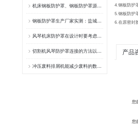
4.钢板防
机床钢板防护罩、钢板防护罩源头工厂，全套售后保障降低设备运维成本
5.钢板防
钢板防护罩生产厂家实测：盐城奔兴的钢板防护罩参数对比让你一眼看懂
6.在原密
风琴机床防护罩在设计时要考虑哪些因素？
切割机风琴防护罩连接的方法以及对连接部位有什么要求？
产品
冲压废料排屑机能减少废料的数量，从而降低成本
您
您