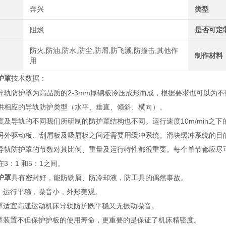
奔兴
类型
阻燃
是否可定
防火,防油,防水,防尘,防屑,防飞溅,防撞击,其他作
制作材料
用
护罩
技术数据
：
导轨防护罩为高品质的2-3mm厚钢板冷压成形而成，根据要求也可以为
供相应的导轨防护类型（水平、垂直、倾斜、横向）。
度及导轨的不同我们所研制的防护罩结构也不同。运行速度10m/min之下的
另外驱动板、刮屑板及吸屑板之间还需要用缓冲系统。滑块缓冲系统的目
导轨防护罩的节数对其比例、重量及运行特性都很重要。每个单节都应尽
3：1 和5：1之间。
护罩
具有密封好，能防铁屑、防冷却液，防工具的偶然事故。
用，运行平稳，噪音小，外形美观。
护罩适宜高速运动机床导轨防护既平稳又无振动噪音。
护罩装置不但保护护板的使用寿命，更重要的是保证了机床精密度。