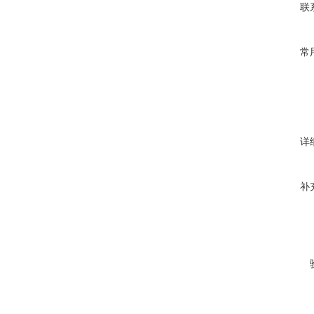
联
常
详
补