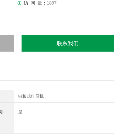
访 问 量：
1897
联系我们
链板式排屑机
制
是