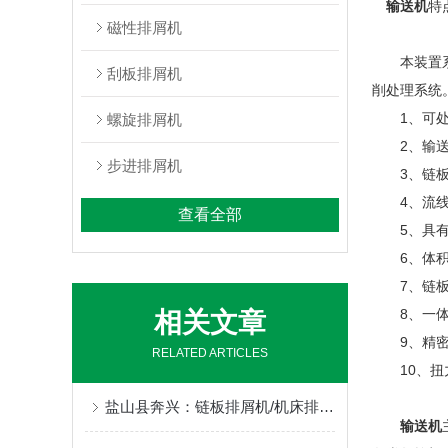
输送机
特
磁性排屑机
本装置系列
刮板排屑机
削处理系统
1、可处理
螺旋排屑机
2、输送
步进排屑机
3、链板宽
4、流线
查看全部
5、具有
6、体积小
7、链板宽
8、一体成
相关文章
9、精密的
RELATED ARTICLES
10、扭力
盐山县奔兴：链板排屑机/机床排屑机/磁性排屑机/刮板排屑机/链板式排屑机/链式排屑机全品类非标定制，一站式机床排屑解决方案
输送机