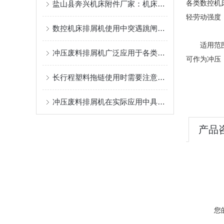
各类数控机
盐山县奔兴机床附件厂家：机床排屑机/链板排屑机/磁性排屑机/刮板排屑机非标定制一站式供应
轻劳动强度
数控机床排屑机使用中突遇跳闸故障应如何处理
适用范围：
冲压废料排屑机广泛应用于各类数控机床加工中心
可作为冲压
长行程塑料拖链使用时需要注意哪些方面?
冲压废料排屑机在实际应用中具有的优点
产品
您