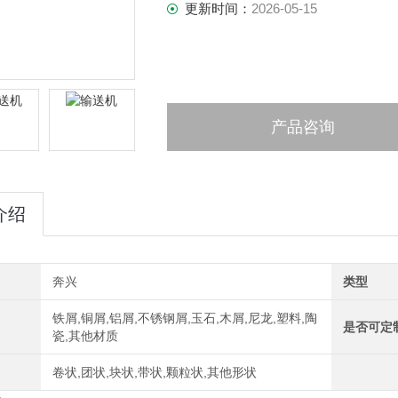
更新时间：
2026-05-15
产品咨询
介绍
奔兴
类型
铁屑,铜屑,铝屑,不锈钢屑,玉石,木屑,尼龙,塑料,陶
是否可定
瓷,其他材质
卷状,团状,块状,带状,颗粒状,其他形状