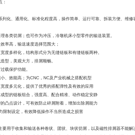
点：
化、通用化、标准化程度高，操作简单、运行可靠、拆装方便、维修容
。
各类切屑；也可作为冲压，冷墩机床小型零件的输送装置。
效率高，输送速度选择范围大；
度多样化，结构形式分为无缝链板和有缝链板两种。
造型，美观大方，排屑顺畅。
过载保护功能。
、效能高；为CNC，NC及产业机械之搭配机型
度多元化，提供了优秀的搭配弹性及有效的应用
型的链板组合，强度高、配合精准、动作稳定安静
凸点设计，可有效防止碎屑附着，增加出除屑能力
限制设定，有效降低操作不当所造成之损害
主要用于收集和输送各种卷状、团状、块状切屑，以及磁性排屑器不能解