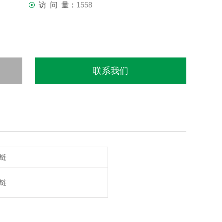
访 问 量：
1558
联系我们
链
链