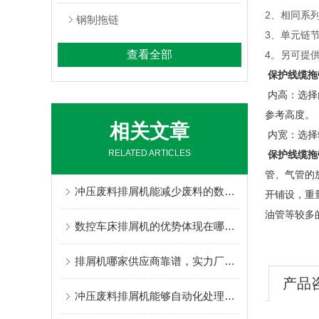
2、相同系
钢制拖链
3、单元链
查看全部
4。另可提
保护线缆拖
内高：选择
参考高度。
相关文章
内宽：选择
RELATED ARTICLES
保护线缆拖
管、气管的
冲压废料排屑机能减少废料的数量，从而降低成本
开铺设，重
油管等较多
数控车床排屑机的优势体现在哪些方面？
排屑机哪家供应商靠谱，实力厂家为你推荐
产品
冲压废料排屑机能够自动化处理废料，大大提高生产效率