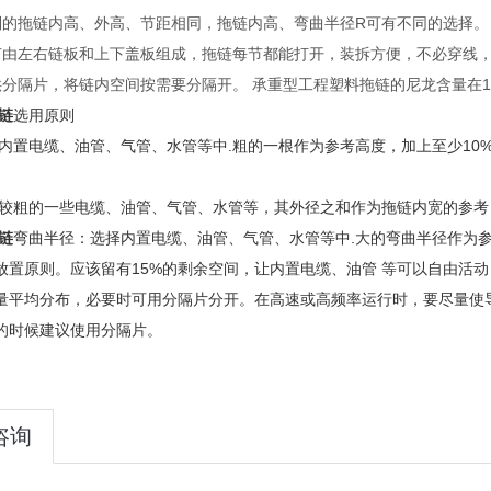
列的拖链内高、外高、节距相同，拖链内高、弯曲半径R可有不同的
节由左右链板和上下盖板组成，拖链每节都能打开，装拆方便，不必穿
供分隔片，将链内空间按需要分隔开。 承重型工程塑料拖链的尼龙含量在11
链
选用原则
内置电缆、油管、气管、水管等中.粗的一根作为参考高度，加上至少10%
较粗的一些电缆、油管、气管、水管等，其外径之和作为拖链内宽的参考
链
弯曲半径：选择内置电缆、油管、气管、水管等中.大的弯曲半径作为参
放置原则。应该留有15%的剩余空间，让内置电缆、油管 等可以自由活
量平均分布，必要时可用分隔片分开。在高速或高频率运行时，要尽量使
的时候建议使用分隔片。
咨询