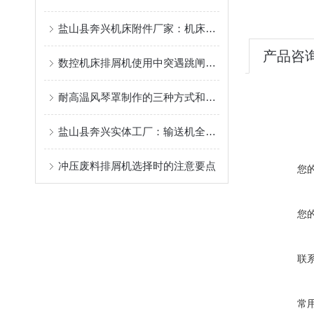
盐山县奔兴机床附件厂家：机床排屑机/链板排屑机/磁性排屑机/刮板排屑机非标定制一站式供应
产品咨
数控机床排屑机使用中突遇跳闸故障应如何处理
耐高温风琴罩制作的三种方式和具有优势特点概述
盐山县奔兴实体工厂：输送机全品类定制，售后终身维修
冲压废料排屑机选择时的注意要点
您
您
联
常