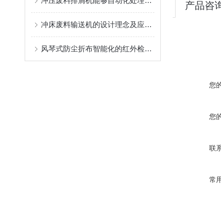
冲压废料排屑机能够自动化处理废料，大大提高生产效率
产品咨
冲床废料输送机的设计理念及应用场景
风琴式防尘折布智能化的红外检测系统体现了其优势和前景
您
您
联
常