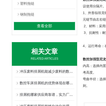
塑料拖链
议使用分隔片。
1、外形似坦克
钢制拖链
元链节由左右
查看全部
2、材料：采用
3、抗耐性：耐
4、运行寿命：
相关文章
RELATED ARTICLES
数控加强型尼龙
内高：选择内置
冲压废料排屑机能减少废料的数量，从而降低成本
考高度。
弯曲半径：选择
数控车床排屑机的优势体现在哪些方面？
则。
排屑机哪家供应商靠谱，实力厂家为你推荐