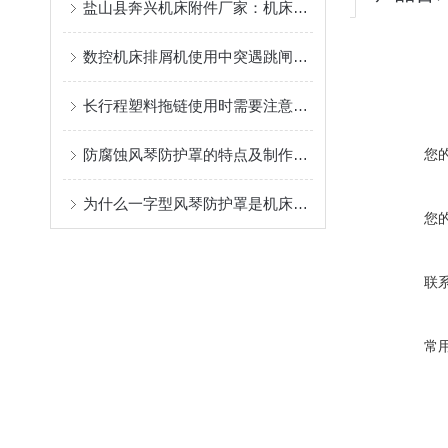
盐山县奔兴机床附件厂家：机床排屑机/链板排屑机/磁性排屑机/刮板排屑机非标定制一站式供应
数控机床排屑机使用中突遇跳闸故障应如何处理
长行程塑料拖链使用时需要注意哪些方面?
防腐蚀风琴防护罩的特点及制作使用的三种方式
您
为什么一字型风琴防护罩是机床润滑的重难点
您
联
常