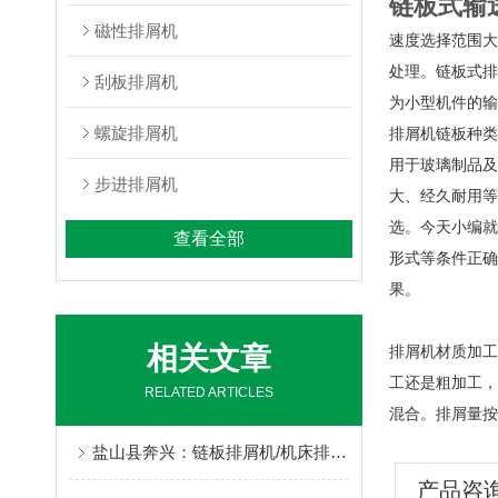
链板式输
磁性排屑机
速度选择范围大
处理。链板式排
刮板排屑机
为小型机件的输
螺旋排屑机
排屑机链板种类
用于玻璃制品及
步进排屑机
大、经久耐用等
选。今天小编就
查看全部
形式等条件正确
果。
相关文章
排屑机材质加工
工还是粗加工，
RELATED ARTICLES
混合。排屑量按
盐山县奔兴：链板排屑机/机床排屑机/磁性排屑机/刮板排屑机/链板式排屑机/链式排屑机全品类非标定制，一站式机床排屑解决方案
产品咨