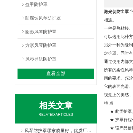
盔甲防护罩
激光切防尘罩
防腐蚀风琴防护罩
相连。
一种是热粘接。
圆形风琴防护罩
可以选用此种方
另外一种为缝制
方形风琴防护罩
定护罩。同时有
风琴导轨防护罩
通过使用内部支
所有的柔性风琴
查看全部
间的要求。(它的
它的表面光滑、
视觉上的美感，
特 点:
相关文章
★ 此类护罩
RELATED ARTICLES
★ 护罩行程长
★ 该产品使
风琴防护罩哪家质量好，优质厂家定制不得了