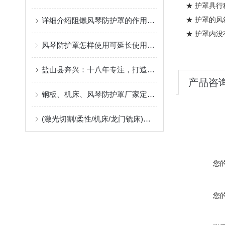
★ 护罩具行
★ 护罩的风箱
详细介绍阻燃风琴防护罩的作用及应用中出现问题的解决方案
★ 护罩内没
风琴防护罩怎样使用可延长使用寿命
盐山县奔兴：十八年专注，打造高品质风琴罩、风琴护罩、风琴防护罩
产品咨
钢板、机床、风琴防护罩厂家定制指南：柔性防护材料的耐温、阻燃与往复寿命解析
(激光切割/柔性/机床/龙门铣床)风琴防护罩生产厂，位于河北沧州售后好支持非标定制
您
您