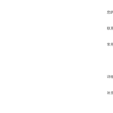
您
联
常
详
补