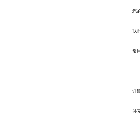
您
联
常
详
补