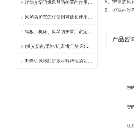
8、护罩的风箱
详细介绍阻燃风琴防护罩的作用及应用中出现问题的解决方案
9、护罩内没
风琴防护罩怎样使用可延长使用寿命
钢板、机床、风琴防护罩厂家定制指南：柔性防护材料的耐温、阻燃与往复寿命解析
产品咨
(激光切割/柔性/机床/龙门铣床)风琴防护罩生产厂，位于河北沧州售后好支持非标定制
升降机风琴防护罩材料特性的功能匹配
您
您
联