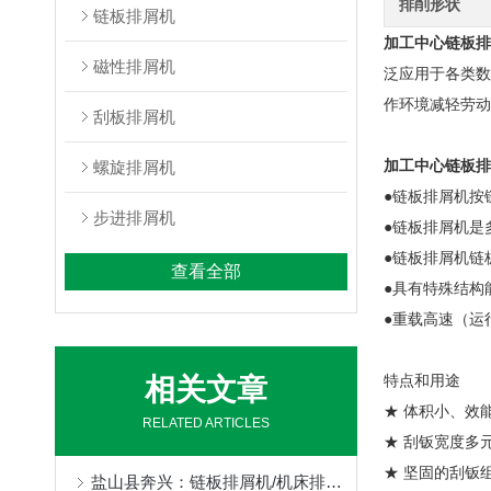
排削形状
链板排屑机
加工中心链板排
磁性排屑机
泛应用于各类数
作环境减轻劳动
刮板排屑机
加工中心链板排
螺旋排屑机
●链板排屑机按链条
步进排屑机
●链板排屑机是
●链板排屑机链
查看全部
●具有特殊结构
●重载高速（运
特点和用途
相关文章
★ 体积小、效
RELATED ARTICLES
★ 刮钣宽度多
★ 坚固的刮钣
盐山县奔兴：链板排屑机/机床排屑机/磁性排屑机/刮板排屑机/链板式排屑机/链式排屑机全品类非标定制，一站式机床排屑解决方案