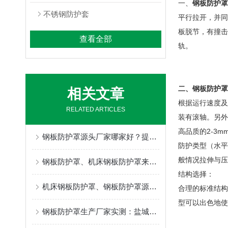
一、
钢板防护罩
不锈钢防护套
平行拉开，并同
板脱节，有撞击
查看全部
轨。
二、
钢板防护罩
相关文章
根据运行速度及
RELATED ARTICLES
装有滚轴。另外
高品质的2-3
钢板防护罩源头厂家哪家好？提供定制维修服务。
防护类型（水平
般情况拉伸与压
钢板防护罩、机床钢板防护罩来图定制，盐山县奔兴免费安装指导全国发货
结构选择：
机床钢板防护罩、钢板防护罩源头工厂，全套售后保障降低设备运维成本
合理的标准结构
型可以出色地使
钢板防护罩生产厂家实测：盐城奔兴的钢板防护罩参数对比让你一眼看懂