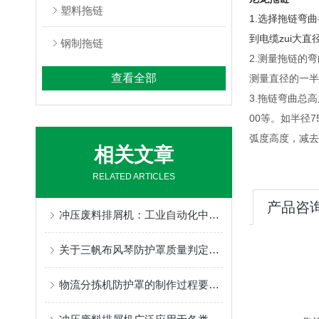
塑料拖链
1.选择拖链弯
到电缆zui大直
钢制拖链
2.测量拖链的
查看全部
测量直径的一半
3.拖链弯曲总高
00等。如半径
弧度高度，减去
相关文章
RELATED ARTICLES
产品咨
冲压废料排屑机：工业自动化中的关键设备
关于三帆布风琴防护罩质量判定的几个方面介绍
物流分拣机防护罩的制作过程要包含哪些步骤呢