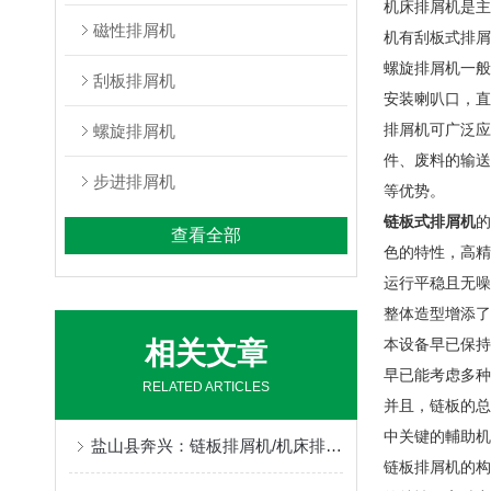
机床排屑机是主
磁性排屑机
机有刮板式排屑
螺旋排屑机一般
刮板排屑机
安装喇叭口，直
排屑机可广泛应
螺旋排屑机
件、废料的输送
步进排屑机
等优势。
链板式排屑机
的
查看全部
色的特性，高精
运行平稳且无噪
整体造型增添了
本设备早已保持
相关文章
早已能考虑多种
RELATED ARTICLES
并且，链板的总
中关键的輔助机
盐山县奔兴：链板排屑机/机床排屑机/磁性排屑机/刮板排屑机/链板式排屑机/链式排屑机全品类非标定制，一站式机床排屑解决方案
链板排屑机的构