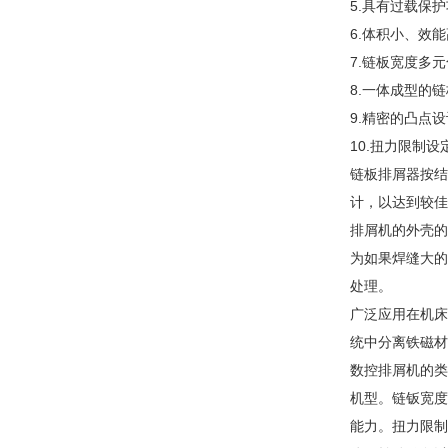
5.具有过载保
6.体积小、效
7.链板宽度多
8.一体成型的
9.精密的凸点
10.扭力限制
链板排屑器按结
计，以达到较佳
排屑机的外壳的
为如果焊缝大的
处理。
广泛应用在机床
统中分离铁磁材
数控排屑机的类
机型。链钣宽度
能力。扭力限制