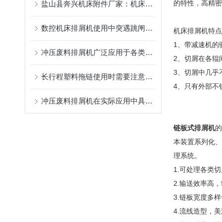
的特性，高精密
盐山县奔兴机床附件厂家：机床排屑机/链板排屑机/磁性排屑机/刮板排屑机非标定制一站式供应
数控机床排屑机使用中突遇跳闸故障应如何处理
机床排屑机特点
1、带减速机的
冲压废料排屑机广泛应用于各类数控机床加工中心
2、切屑在各辊
3、切屑中几乎
长行程塑料拖链使用时需要注意哪些方面?
4、只有外部不
冲压废料排屑机在实际应用中具有的优点
链板式排屑机
的
本装置系列化、
理系统。
1.可处理各类
2.输送效率高
3.链板宽度多
4.流线造型，