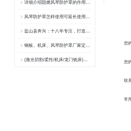
详细介绍阻燃风琴防护罩的作用及应用中出现问题的解决方案
风琴防护罩怎样使用可延长使用寿命
盐山县奔兴：十八年专注，打造高品质风琴罩、风琴护罩、风琴防护罩
您
钢板、机床、风琴防护罩厂家定制指南：柔性防护材料的耐温、阻燃与往复寿命解析
(激光切割/柔性/机床/龙门铣床)风琴防护罩生产厂，位于河北沧州售后好支持非标定制
您
联
常