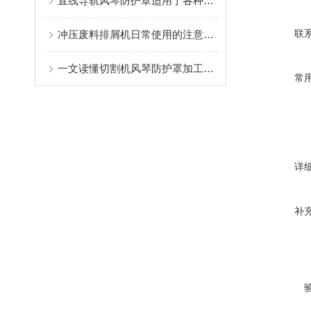
直线导轨风琴防护罩适用于各种运动轨迹和速度的直线导轨
联
冲压废料排屑机日常使用的注意事项和主要特点
一文读懂切割机风琴防护罩加工工艺及具体制造过程
常
详
补