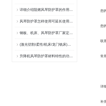
详细介绍阻燃风琴防护罩的作用及应用中出现问题的解决方案
您
风琴防护罩怎样使用可延长使用寿命
您
钢板、机床、风琴防护罩厂家定制指南：柔性防护材料的耐温、阻燃与往复寿命解析
联
(激光切割/柔性/机床/龙门铣床)风琴防护罩生产厂，位于河北沧州售后好支持非标定制
升降机风琴防护罩材料特性的功能匹配
常
详
补