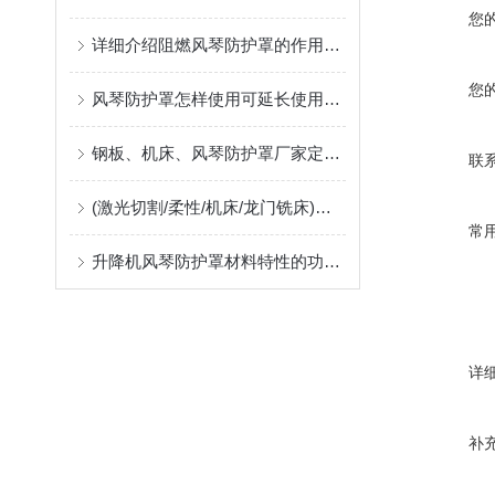
您
详细介绍阻燃风琴防护罩的作用及应用中出现问题的解决方案
您
风琴防护罩怎样使用可延长使用寿命
钢板、机床、风琴防护罩厂家定制指南：柔性防护材料的耐温、阻燃与往复寿命解析
联
(激光切割/柔性/机床/龙门铣床)风琴防护罩生产厂，位于河北沧州售后好支持非标定制
常
升降机风琴防护罩材料特性的功能匹配
详
补