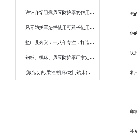
详细介绍阻燃风琴防护罩的作用及应用中出现问题的解决方案
您
风琴防护罩怎样使用可延长使用寿命
您
盐山县奔兴：十八年专注，打造高品质风琴罩、风琴护罩、风琴防护罩
联
钢板、机床、风琴防护罩厂家定制指南：柔性防护材料的耐温、阻燃与往复寿命解析
(激光切割/柔性/机床/龙门铣床)风琴防护罩生产厂，位于河北沧州售后好支持非标定制
常
详
补