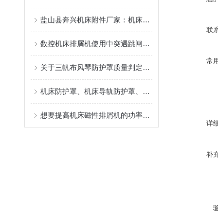
盐山县奔兴机床附件厂家：机床排屑机/链板排屑机/磁性排屑机/刮板排屑机非标定制一站式供应
联
数控机床排屑机使用中突遇跳闸故障应如何处理
常
关于三帆布风琴防护罩质量判定的几个方面介绍
机床防护罩、机床导轨防护罩、数控机床防护罩源头工厂，耐高温防屑支持来图定做
想要提高机床磁性排屑机的功率应该怎么做？
详
补