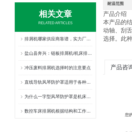
耐温范围
相关文章
产品介绍
本产品的结
RELATED ARTICLES
动轴、刮
选择。此
排屑机哪家供应商靠谱，实力厂家为你推荐
盐山县奔兴：链板排屑机/机床排屑机/磁性排屑机/刮板排屑机/链板式排屑机/链式排屑机全品类非标定制，一站式机床排屑解决方案
产品咨
冲压废料排屑机选择时的注意要点
直线导轨风琴防护罩适用于各种运动轨迹和速度的直线导轨
为什么一字型风琴防护罩是机床润滑的重难点
数控车床排屑机根据结构和工作原理可分为哪几类？
您