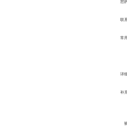
您
联
常
详
补