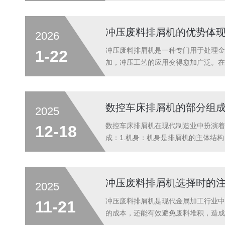
维。链板排屑机行业的发展与机床产业密
冲压废料排屑机的优势体
2026
冲压废料排屑机是一种专门用于处理金
1-22
加，冲压工艺的应用变得愈加广泛。在
作原理：1.自动化收集：在冲压机工
生产现场输送至指定的存储或回收区域。3
数控车床排屑机的部分组
2025
数控车床排屑机在现代制造业中扮演着
12-18
成：1.机身：机身是排屑机的主体结
数控车床的切削方式和排屑方式。3.
等。4.排屑口：排屑口是排屑机排出加工
冲压废料排屑机选择时的
2025
冲压废料排屑机是现代金属加工行业中
11-21
的成本，还能有效避免废料堆积，造成