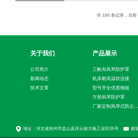
产，减少了停机时间。2.减少人工成
止废料对其他工件的干扰，保证了产品的
共 100 条记录，当前 3
关于我们
产品展示
公司简介
三帆布风琴防护罩
新闻动态
机床耐高温软连接
技术文章
型号齐全优质拖链
方形风琴防护罩
厂家定制风琴式防尘
切割机风琴防护罩
地址：河北省沧州市盐山县庆云镇大杨工业区05号
邮箱