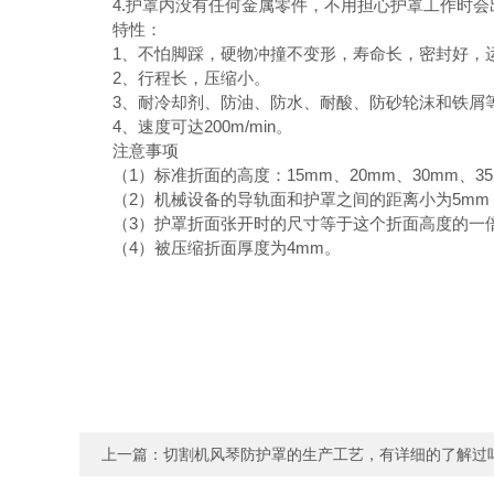
4.护罩内没有任何金属零件，不用担心护罩工作时会
特性：
1、不怕脚踩，硬物冲撞不变形，寿命长，密封好，
2、行程长，压缩小。
3、耐冷却剂、防油、防水、耐酸、防砂轮沫和铁屑
4、速度可达200m/min。
注意事项
（1）标准折面的高度：15mm、20mm、30mm、35m
（2）机械设备的导轨面和护罩之间的距离小为5mm，
（3）护罩折面张开时的尺寸等于这个折面高度的一
（4）被压缩折面厚度为4mm。
上一篇：
切割机风琴防护罩的生产工艺，有详细的了解过