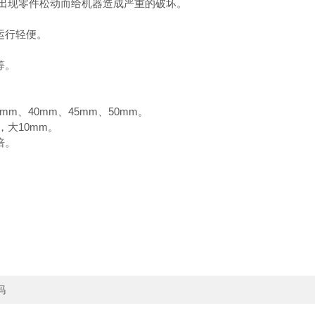
出现零件松动而给机器造成严重的破坏。
运行轻便。
等。
m、40mm、45mm、50mm。
大10mm。
倍。
吗